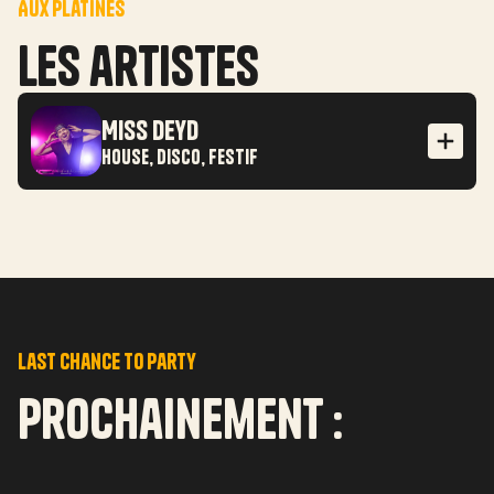
AUx platines
Les artistes
Miss Deyd
House, Disco, Festif
DJette All Style Music
Un somptueux mix aux mélanges des
styles et goûts musicaux afin de vous
surprendre et vous faire danser/chanter
toute une soirée !
last chance to party
Prochainement :