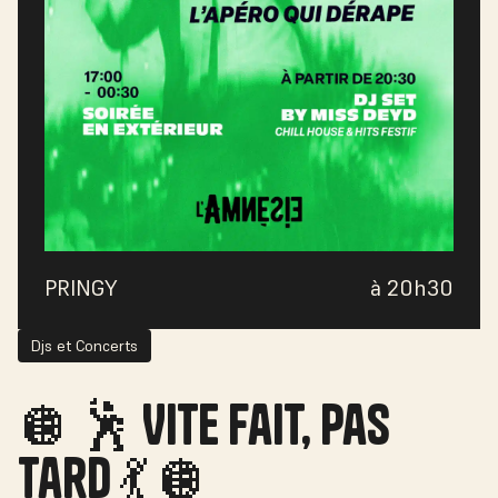
PRINGY
à 20h30
Djs et Concerts
🪩 🕺 Vite fait, pas
tard 💃 🪩